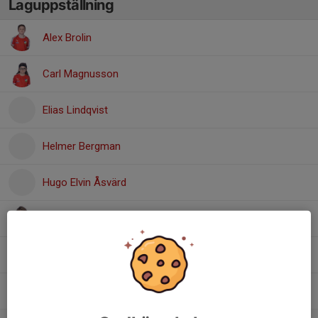
Laguppställning
Alex Brolin
Carl Magnusson
Elias Lindqvist
Helmer Bergman
Hugo Elvin Åsvärd
Liam Broo
Mason Ställborn Ghamari
Milian Omari