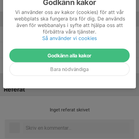
Godkänn kakor
Wille Baertels
Vi använder oss av kakor (cookies) för att vår
webbplats ska fungera bra för dig. De används
Ledare
även för webbanalys i syfte att hjälpa oss att
förbättra våra tjänster.
Mikael Brolin
Tränare P16
Så använder vi cookies
Oscar Åsvärd
Tränare
Godkänn alla kakor
Tom Takkinen
Tränare
Bara nödvändiga
Referat
Inget referat skrivet