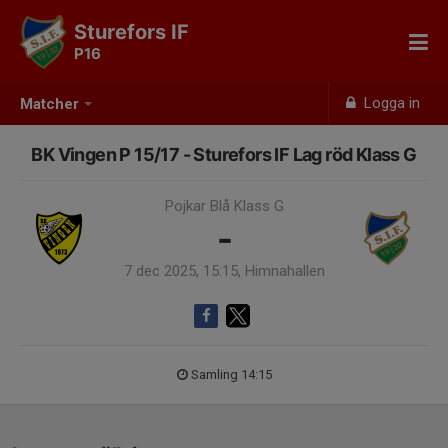
Sturefors IF
P16
Logga in
Matcher
BK Vingen P 15/17 - Sturefors IF Lag röd Klass G
Pojkar Blå Klass G
-
7 dec 2025, 15:15, Himnahallen
Samling 14:15