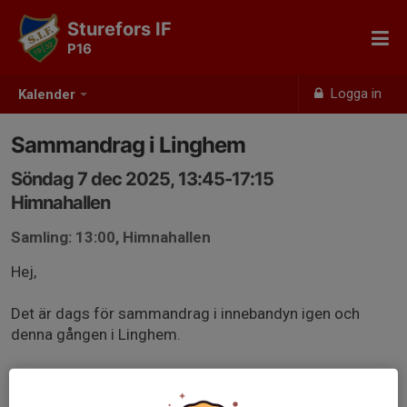
Sturefors IF
P16
Logga in
Kalender
Sammandrag i Linghem
Söndag 7 dec 2025, 13:45-17:15
Himnahallen
Samling: 13:00, Himnahallen
Hej,
Det är dags för sammandrag i innebandyn igen och
denna gången i Linghem.
Vi spelar 3 matcher (de finns i kalendern) och samlas 45
min före första match, dvs kl 13:00 på plats i Lingem.