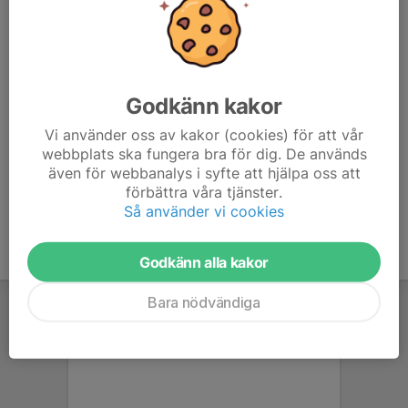
Mer info finns på pdf:en nedan.
Mvh
Ledarna
Godkänn kakor
Välkomstbrev Linghem.pdf
Vi använder oss av kakor (cookies) för att vår
webbplats ska fungera bra för dig. De används
även för webbanalys i syfte att hjälpa oss att
förbättra våra tjänster.
Så använder vi cookies
Godkänn alla kakor
Bara nödvändiga