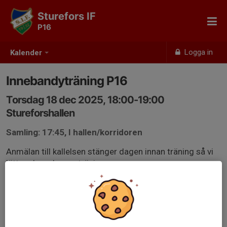
Sturefors IF
P16
Logga in
Kalender
Innebandyträning P16
Torsdag 18 dec 2025, 18:00-19:00
Stureforshallen
Samling: 17:45, I hallen/korridoren
Anmälan till kallelsen stänger dagen innan träning så vi
lättare kan planera träningen.