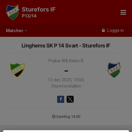
Sturefors IF
P13/14
Logga in
Matcher
Linghems SK P 14 Svart - Sturefors IF
Pojkar Blå Klass B
-
13 dec 2025, 15:00,
Stureforshallen
Samling 14:00