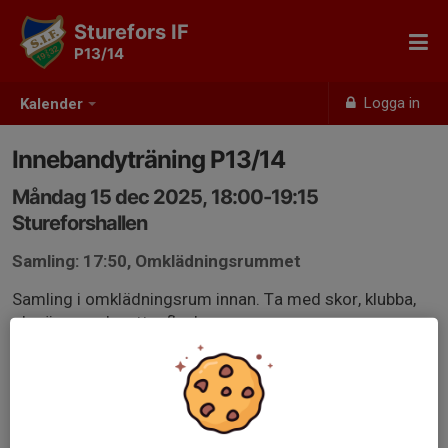
Sturefors IF
P13/14
Logga in
Kalender
Innebandyträning P13/14
Måndag 15 dec 2025, 18:00-19:15
Stureforshallen
Samling: 17:50, Omklädningsrummet
Samling i omklädningsrum innan. Ta med skor, klubba,
glasögon och vattenflaska.