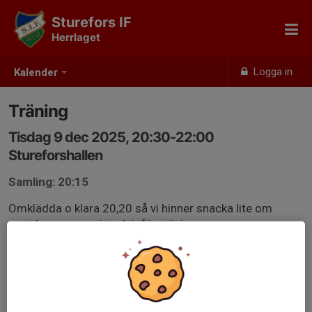
Sturefors IF
Herrlaget
Logga in
Kalender
Träning
Tisdag 9 dec 2025, 20:30-22:00
Stureforshallen
Samling: 20:15
Omklädda o klara 20,20 så vi hinner snacka lite om
matchen som varit och inför träningen.