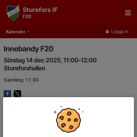
Sturefors IF
F20
Logga in
Kalender
Innebandy F20
Söndag 14 dec 2025, 11:00-12:00
Stureforshallen
Samling: 11:00