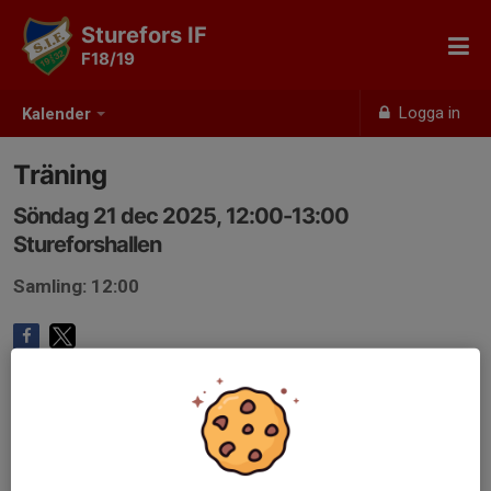
Sturefors IF
F18/19
Logga in
Kalender
Träning
Söndag 21 dec 2025, 12:00-13:00
Stureforshallen
Samling: 12:00