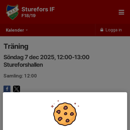
Sturefors IF
F18/19
Logga in
Kalender
Träning
Söndag 7 dec 2025, 12:00-13:00
Stureforshallen
Samling: 12:00