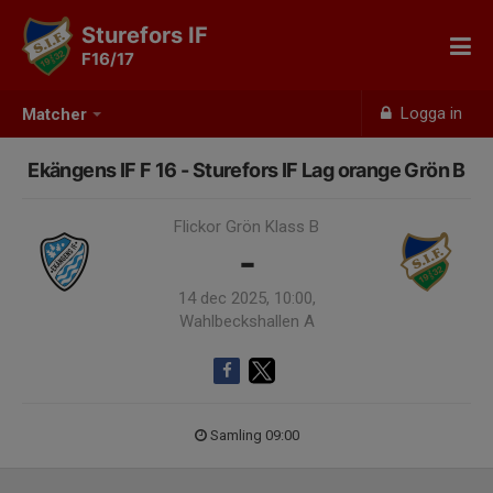
Sturefors IF
F16/17
Logga in
Matcher
Ekängens IF F 16 - Sturefors IF Lag orange Grön B
Flickor Grön Klass B
-
14 dec 2025, 10:00,
Wahlbeckshallen A
Samling 09:00