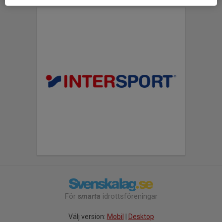
För
smarta
idrottsföreningar
Välj version:
Mobil
|
Desktop