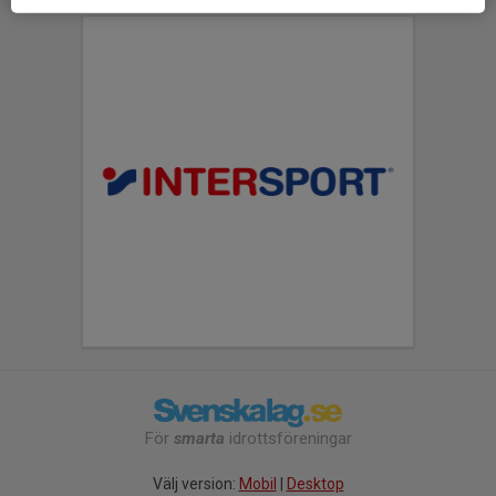
För
smarta
idrottsföreningar
Välj version:
Mobil
|
Desktop