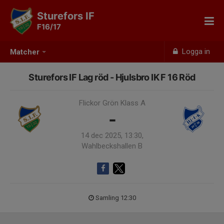
Sturefors IF
F16/17
Logga in
Matcher
Sturefors IF Lag röd - Hjulsbro IK F 16 Röd
Flickor Grön Klass A
-
14 dec 2025, 13:30,
Wahlbeckshallen B
Samling 12:30