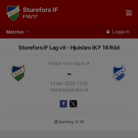
Sturefors IF
F16/17
Logga in
Matcher
Sturefors IF Lag vit - Hjulsbro IK F 16 Röd
Flickor Grön Klass A
-
14 dec 2025, 13:30,
Wahlbeckshallen B
Samling 12:30