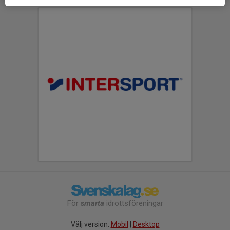
För
smarta
idrottsföreningar
Välj version:
Mobil
|
Desktop