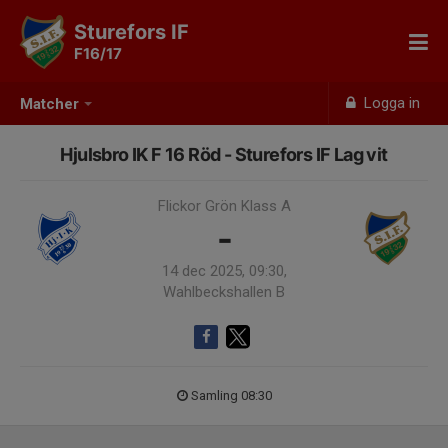
Sturefors IF
F16/17
Logga in
Matcher
Hjulsbro IK F 16 Röd - Sturefors IF Lag vit
Flickor Grön Klass A
-
14 dec 2025, 09:30,
Wahlbeckshallen B
Samling 08:30