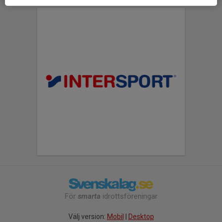
För
smarta
idrottsföreningar
Välj version:
Mobil
|
Desktop