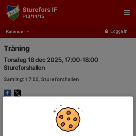
Sturefors IF
F13/14/15
Logga in
Kalender
Träning
Torsdag 18 dec 2025, 17:00-18:00
Stureforshallen
Samling: 17:00, Stureforshallen