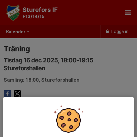
Sturefors IF
F13/14/15
Logga in
Kalender
Träning
Tisdag 16 dec 2025, 18:00-19:15
Stureforshallen
Samling: 18:00, Stureforshallen