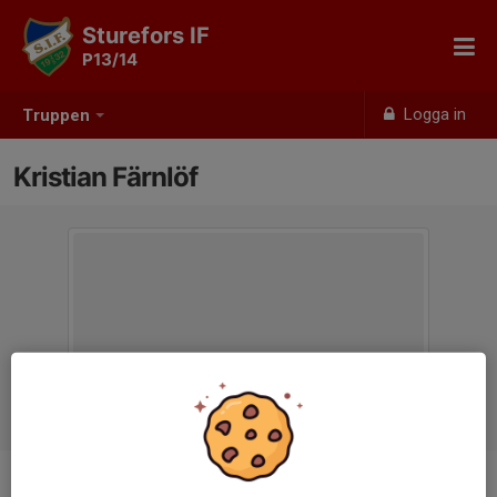
Sturefors IF
P13/14
Logga in
Truppen
Kristian Färnlöf
Ålder
49 år