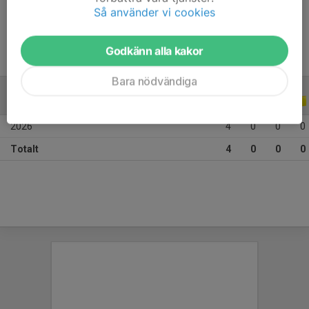
Ålder
12 år
Så använder vi cookies
Godkänn alla kakor
Bara nödvändiga
ALLA SERIER
ALLA ÅR
2026
4
0
0
0
Totalt
4
0
0
0