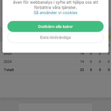
även för webbanalys i syfte att hjälpa oss att
Ålder
11 år
förbättra våra tjänster.
Så använder vi cookies
Godkänn alla kakor
ALLA SERIER
ALLA ÅR
Bara nödvändiga
2026
5
0
0
0
2025
14
0
0
0
2024
14
0
0
0
Totalt
33
0
0
0