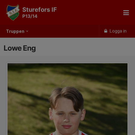
Sturefors IF
P13/14
Logga in
Truppen
Lowe Eng