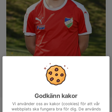
Godkänn kakor
Vi använder oss av kakor (cookies) för att vår
Position
-
webbplats ska fungera bra för dig. De används