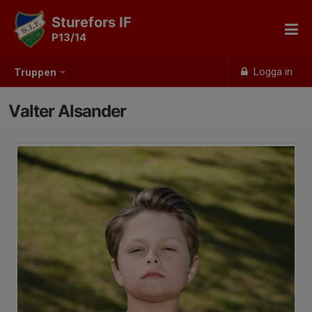
Sturefors IF
P13/14
Logga in
Truppen
Valter Alsander