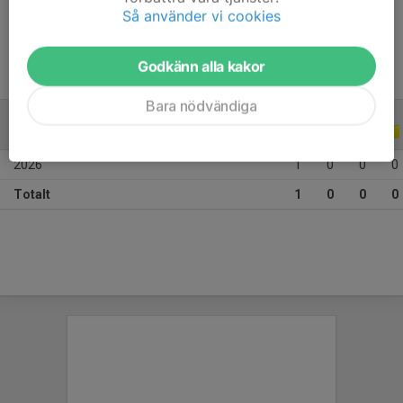
Ålder
11 år
Så använder vi cookies
Godkänn alla kakor
Bara nödvändiga
ALLA SERIER
ALLA ÅR
2026
1
0
0
0
Totalt
1
0
0
0