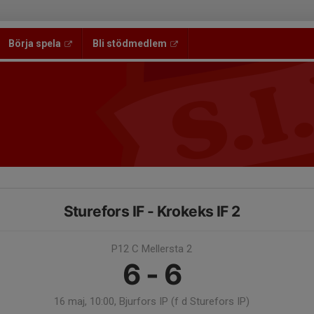
Börja spela
Bli stödmedlem
Sturefors IF - Krokeks IF 2
P12 C Mellersta 2
6 - 6
16 maj, 10:00, Bjurfors IP (f d Sturefors IP)