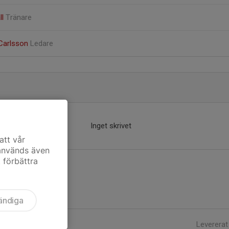
ll
Tränare
Carlsson
Ledare
Inget skrivet
att vår
 används även
t förbättra
ändiga
Levererat