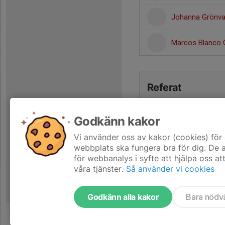
Johanna Grönva
Marcos Blanco 
Referat
Godkänn kakor
Vi använder oss av kakor (cookies) för 
webbplats ska fungera bra för dig. De
för webbanalys i syfte att hjälpa oss at
våra tjänster.
Så använder vi cookies
Godkänn alla kakor
Bara nödv
Tjäna pengar till laget