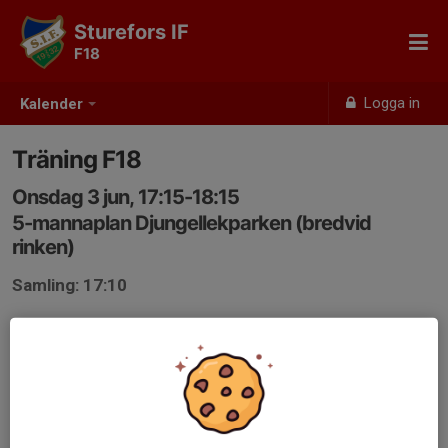
Sturefors IF
F18
Logga in
Kalender
Träning F18
Onsdag 3 jun, 17:15-18:15
5-mannaplan Djungellekparken (bredvid
rinken)
Samling: 17:10