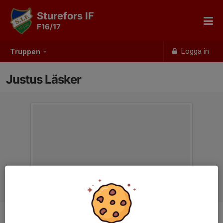
Sturefors IF
F16/17
Logga in
Truppen
Justus Läsker
Titel
Tränare