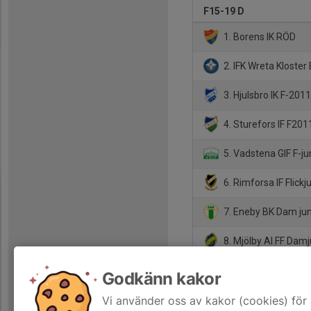
F15-19 D
1. Borens IK RÖD
2. IFK Wreta Kloster B
3. Hjulsbro IK F-201
4. Sturefors IF F201
5. Vadstena GIF F-ju
6. Rimforsa IF Flickj
7. Eneby BK Dam ju
8. Mjölby AI FF Damj
9. Ekängens IF
Godkänn kakor
10. BK Derby F-junio
Vi använder oss av kakor (cookies) för 