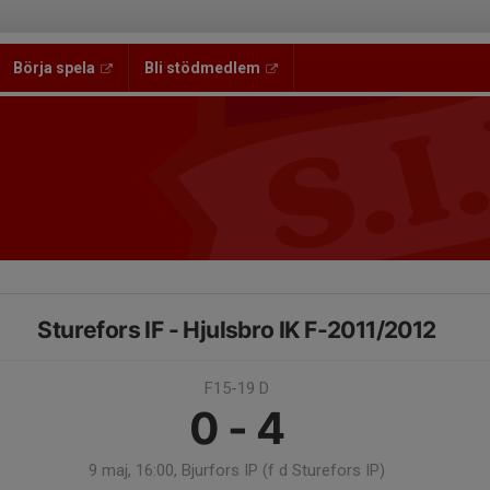
Börja spela
Bli stödmedlem
Sturefors IF - Hjulsbro IK F-2011/2012
F15-19 D
0 - 4
9 maj, 16:00, Bjurfors IP (f d Sturefors IP)