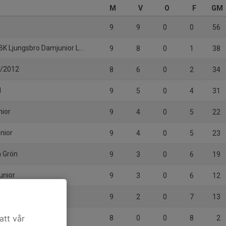
M
V
O
F
GM
9
9
0
0
56
K Ljungsbro Damjunior Lag 3
9
8
0
1
38
1/2012
8
6
0
2
34
1
9
5
0
4
31
nior
9
4
0
5
22
unior
9
4
0
5
23
n Grön
9
3
0
6
19
unior
9
3
0
6
12
9
2
0
7
13
r
att vår
8
0
0
8
2