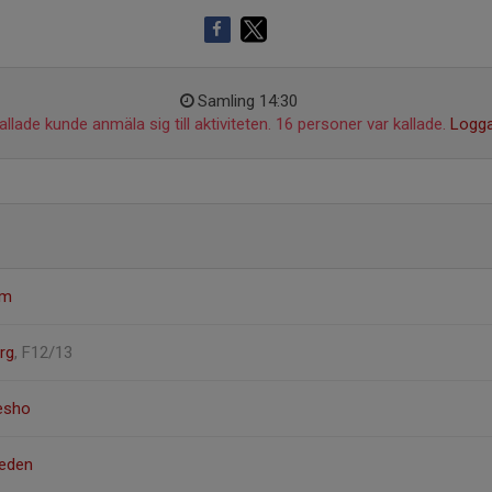
Samling 14:30
llade kunde anmäla sig till aktiviteten. 16 personer var kallade.
Logga
öm
rg
, F12/13
eesho
meden