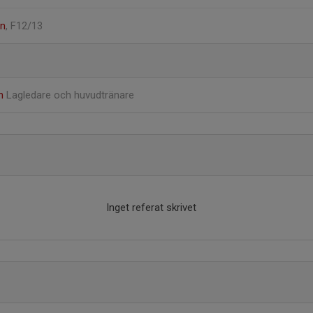
on
, F12/13
on
Lagledare och huvudtränare
Inget referat skrivet