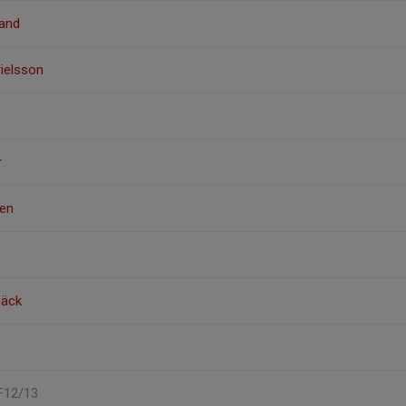
rand
rielsson
r
ren
bäck
 F12/13