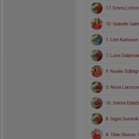
17. Emmi Löfst
10. Isabelle Gab
1. Linn Karlsson
7. Lone Däljema
9. Noelle Ståhlg
5. Nova Larsson
16. Selma Eider
8. Signe Sundvik
8. Tilde Olsson
,