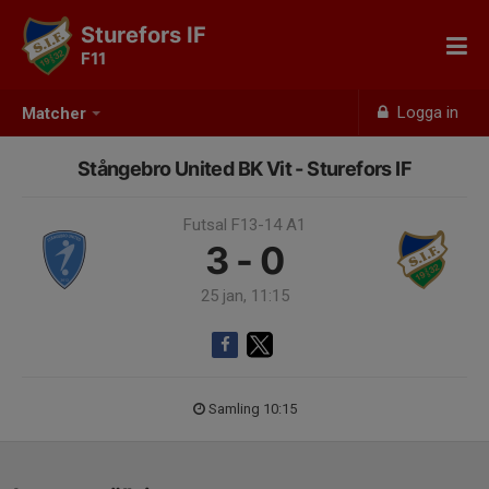
Sturefors IF
F11
Logga in
Matcher
Stångebro United BK Vit - Sturefors IF
Futsal F13-14 A1
3 - 0
25 jan, 11:15
Samling 10:15