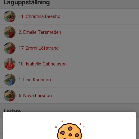
Laguppställning
11. Christina Deesho
2. Emelie Tersmeden
17. Emmi Löfstrand
10. Isabelle Gabrielsson
1. Linn Karlsson
5. Nova Larsson
Ledare
Anders Däljemar
Tränare