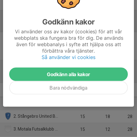
Therese Larsson
Lagledare och huvudtränare
Godkänn kakor
Referat
Vi använder oss av kakor (cookies) för att vår
webbplats ska fungera bra för dig. De används
även för webbanalys i syfte att hjälpa oss att
Inget referat skrivet
förbättra våra tjänster.
Så använder vi cookies
Godkänn alla kakor
Tabell
Bara nödvändiga
Futsal F13-14 A1
M
+/-
P
1. Örebro Futsal Club Rosa
15
17
35
2. Stångebro United BK Svart
15
18
28
3. Motala Futsalklubb Motala Futsalklubb LILA
15
12
28