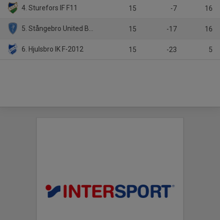
4. Sturefors IF F11
15
-7
16
5. Stångebro United BK Vit
15
-17
16
6. Hjulsbro IK F-2012
15
-23
5