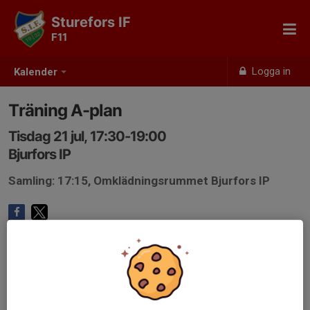
Sturefors IF
F11
Logga in
Kalender
Träning A-plan
Tisdag 21 jul, 17:30-19:00
Bjurfors IP
Samling: 17:15, Omklädningsrummet Bjurfors IP