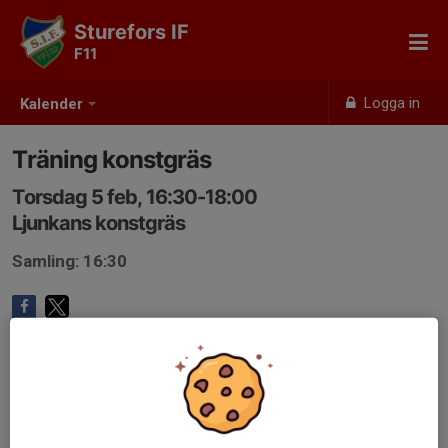
Sturefors IF
F11
Logga in
Kalender
Träning konstgräs
Torsdag 5 feb, 16:30-18:00
Ljunkans konstgräs
Samling: 16:30